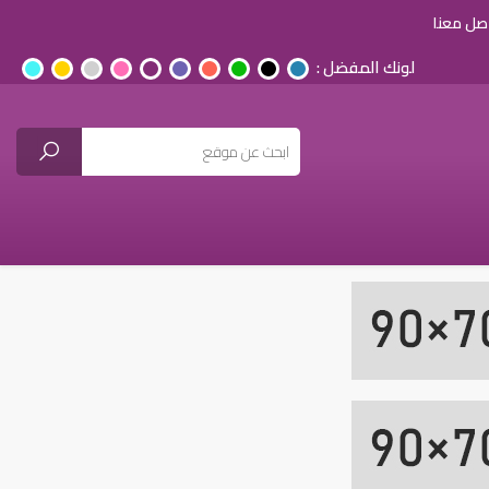
صل معنا
لونك المفضل :