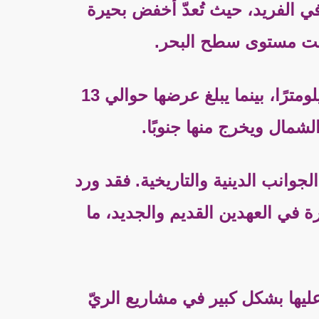
ي الفريد، حيث تُعدّ أخفض بحيرة
تمتد البحيرة على مساحة تُقدّر بحوالي 166 كيلومترًا مربعًا، ويبلغ طولها نحو 21 كيلومترًا، بينما يبلغ عرضها حوالي 13
الشمال ويخرج منها جنوبًا.
وانب الدينية والتاريخية. فقد ورد
 في العهدين القديم والجديد، ما
د عليها بشكل كبير في مشاريع الريّ