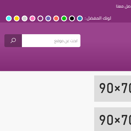
صل معنا
لونك المفضل :