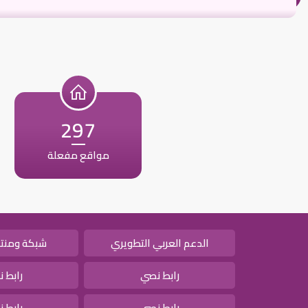
297
مواقع مفعلة
الدعم العربي التطويري
شبكة ومنتد
رابط نصي
رابط 
رابط نصي
رابط 