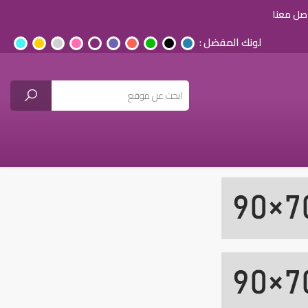
صل معنا
لونك المفضل :